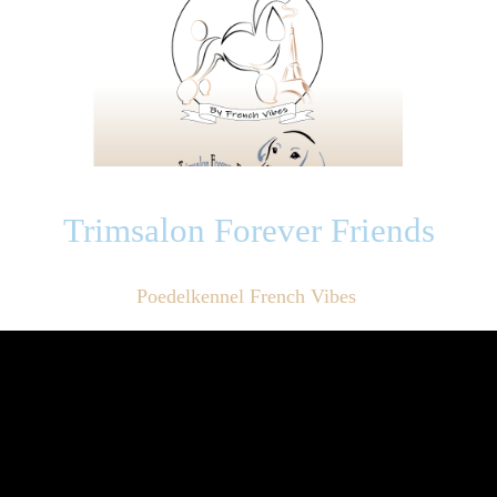
Trimsalon Forever Friends
Poedelkennel French Vibes