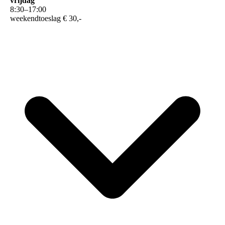
vrijdag
8
:
30
–
17
:
00
weekendtoeslag € 30,-