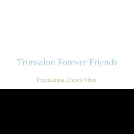
Trimsalon Forever Friends
Poedelkennel French Vibes